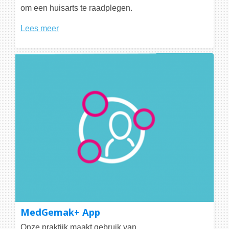
om een huisarts te raadplegen.
Lees meer
MedGemak+ App
Onze praktijk maakt gebruik van