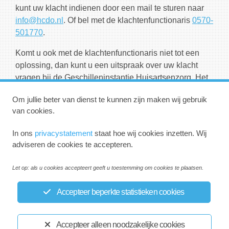
kunt uw klacht indienen door een mail te sturen naar
info@hcdo.nl
. Of bel met de klachtenfunctionaris
0570-
501770
.
Komt u ook met de klachtenfunctionaris niet tot een
oplossing, dan kunt u een uitspraak over uw klacht
vragen bij de Geschilleninstantie Huisartsenzorg. Het
oordeel van de geschilleninstantie is bindend. Voor
Om jullie beter van dienst te kunnen zijn maken wij gebruik
meer informatie kijk op
www.skge.nl
.
van cookies.
In ons
privacystatement
staat hoe wij cookies inzetten. Wij
adviseren de cookies te accepteren.
Let op: als u cookies accepteert geeft u toestemming om cookies te plaatsen.
Accepteer beperkte statistieken cookies
Privacystatement
Disclaimer
Accepteer alleen noodzakelijke cookies